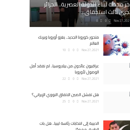
خر محطة لبناء الدولة العصرية.. الجزائر
جري ثالث استحقاق...
0
0
Nov 27, 202
متحور كورونا الجديد.. يغزو أوروبا ويربك
العالم
10
0
Nov 27, 2021
عراقيون عائدون من بيلاروسيا.. لم نفقد أمل
الوصول لأوروبا
22
0
Nov 27, 2021
هل تفشل الصين الاتفاق النووي الإيراني؟
25
0
Nov 27, 2021
الدبيبة إلى انتخابات رئاسة ليبيا.. هل بات
الطريق ممهدًا...