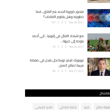
متحور كورونا الجديد يثير القلق.. فما
خطورته وهل يقاوم اللقاحات؟
107
0
Nov 26, 2021
مع اشتداد القتال في إثيوبيا... آبي أحمد
يتوجه إلى جبهة...
92
0
Nov 24, 2021
نيويورك تايمز: تورط نجل بايدن في صفقة
مريبة لصالح الصين
85
0
Nov 21, 2021
هاشتاج
قيلة صالح
لابيد
نجمة صادقي
صحرا كاريمي