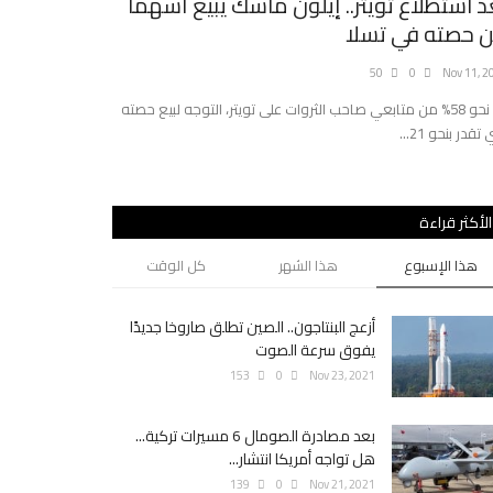
د استطلاع تويتر.. إيلون ماسك يبيع أسهماً
زيارة الأسد 
 حصته في تسلا
0
Sep 20, 2021
50
0
Nov 11, 2
محطات في دقيقتين
أيد نحو 58% من متابعي صاحب الثروات على تويتر، التوجه لبيع حصته
 تقدر بنحو 21...
الأكثر قراءة
هذا الإسبوع
هذا الشهر
كل الوقت
أزعج البنتاجون.. الصين تطلق صاروخا جديدًا
يفوق سرعة الصوت
153
0
Nov 23, 2021
بعد مصادرة الصومال 6 مسيرات تركية...
هل تواجه أمريكا انتشار...
139
0
Nov 21, 2021