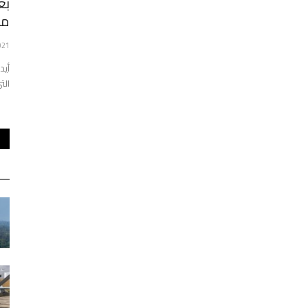
َب نتائج
سعد مفتاح العكر: من الصعب إجراء الانتخابات
بع
في موعدها
من
021
44
0
Nov 18, 2021
ِبه كامل، في
د. سعد مفتاح العكر، أستاذ القانون الدولي في حوار مع حسينة
أوشان حول الانتخابات في...
التي