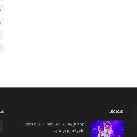
د
خ
ا
ا
متفرقات
شبك
بتهمة الإرهاب.. السلطات التركية تعتقل
الفنان السوري عمر...