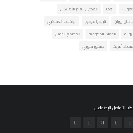
افوس
روما
المدعي العام الأمريكي
اشان زوران
ناريندرا مودي
الإنقلاب العسكري
لرواية
القوات الحكومية
المجتمع الدولي
قتصاد أمريكا
دستور سوري
ات التواصل الإجتماعي