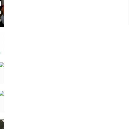
آ
ت
1