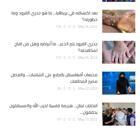
بعد اكتشافه في بريطانيا... ما هو جدري القرود وما
خطورته؟
116
0
May 16, 2022
جدري القرود يثير الذعر... ما أعراضه وهل من لقاح
لمكافحته؟
115
0
May 20, 2022
مذيعات أفغانستان بالبرقع على الشاشات... والفصل
مصير المخالفات
95
0
May 22, 2022
انتخابات لبنان... هزيمة قاسية لحزب الله والمستقلون
يحققون...
91
0
May 17, 2022