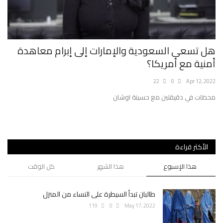
ة
هل تسعى السعودية والإمارات إلى إبرام معاهدة
دو
أمنية مع أمريكا؟
طي
022
22
0
Apr 12, 2022
محطات في دقيقتين مع حسينة اوشان
اته
إيل
الأكثر قراءة
هذا الإسبوع
هذا الشهر
كل الوقت
طالبان تبدأ السيطرة على النساء من المنزل
119
0
May 17, 2022