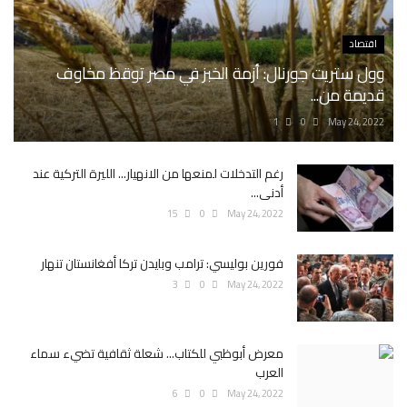
اقتصاد
وول ستريت جورنال: أزمة الخبز في مصر توقظ مخاوف
قديمة من...
1
0
May 24, 2022
رغم التدخلات لمنعها من الانهيار... الليرة التركية عند
أدنى...
15
0
May 24, 2022
فورين بوليسي: ترامب وبايدن تركا أفغانستان تنهار
3
0
May 24, 2022
معرض أبوظبي للكتاب... شعلة ثقافية تضيء سماء
العرب
6
0
May 24, 2022