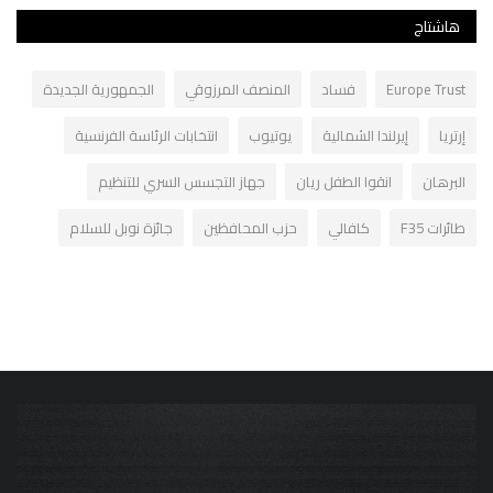
هاشتاج
Europe Trust
فساد
المنصف المرزوقي
الجمهورية الجديدة
إرتريا
إيرلندا الشمالية
يوتيوب
انتخابات الرئاسة الفرنسية
البرهان
انقوا الطفل ريان
جهاز التجسس السري للتنظيم
طائرات F35
كافالي
حزب المحافظين
جائزة نوبل للسلام